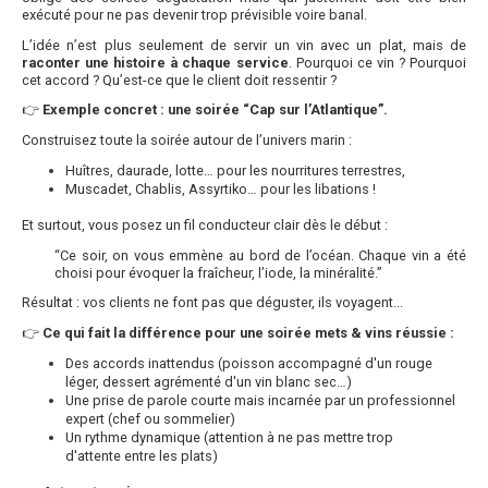
exécuté pour ne pas devenir trop prévisible voire banal.
L’idée n’est plus seulement de servir un vin avec un plat, mais de
raconter une histoire à chaque service
. Pourquoi ce vin ? Pourquoi
cet accord ? Qu’est-ce que le client doit ressentir ?
👉
Exemple concret : une soirée “Cap sur l’Atlantique”.
Construisez toute la soirée autour de l’univers marin :
Huîtres, daurade, lotte… pour les nourritures terrestres,
Muscadet, Chablis, Assyrtiko… pour les libations !
Et surtout, vous posez un fil conducteur clair dès le début :
“Ce soir, on vous emmène au bord de l’océan. Chaque vin a été
choisi pour évoquer la fraîcheur, l’iode, la minéralité.”
Résultat : vos clients ne font pas que déguster, ils voyagent...
👉
Ce qui fait la différence pour une soirée mets & vins réussie :
Des accords inattendus (poisson accompagné d'un rouge
léger, dessert agrémenté d'un vin blanc sec…)
Une prise de parole courte mais incarnée par un professionnel
expert (chef ou sommelier)
Un rythme dynamique (attention à ne pas mettre trop
d'attente entre les plats)