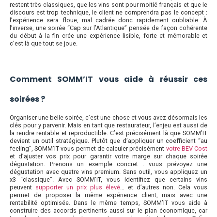
restent très classiques, que les vins sont pour moitié français et que le
discours est trop technique, le client ne comprendra pas le concept :
l’expérience sera floue, mal cadrée donc rapidement oubliable. À
l’inverse, une soirée “Cap sur l’Atlantique” pensée de façon cohérente
du début à la fin crée une expérience lisible, forte et mémorable et
c’est là que tout se joue.
Comment SOMM’IT vous aide à réussir ces
soirées ?
Organiser une belle soirée, c’est une chose et vous avez désormais les
clés pour y parvenir. Mais en tant que restaurateur, l’enjeu est aussi de
la rendre rentable et reproductible. C’est précisément là que SOMM’IT
devient un outil stratégique. Plutôt que d’appliquer un coefficient “au
feeling”, SOMM’IT vous permet de calculer précisément
votre BEV Cost
et d’ajuster vos prix pour garantir votre marge sur chaque soirée
dégustation. Prenons un exemple concret : vous prévoyez une
dégustation avec quatre vins premium. Sans outil, vous appliquez un
x3 “classique”. Avec SOMM’IT, vous identifiez que certains vins
peuvent
supporter un prix plus élevé
… et d’autres non. Cela vous
permet de proposer la même expérience client, mais avec une
rentabilité optimisée. Dans le même temps, SOMM’IT vous aide à
construire des accords pertinents aussi sur le plan économique, car