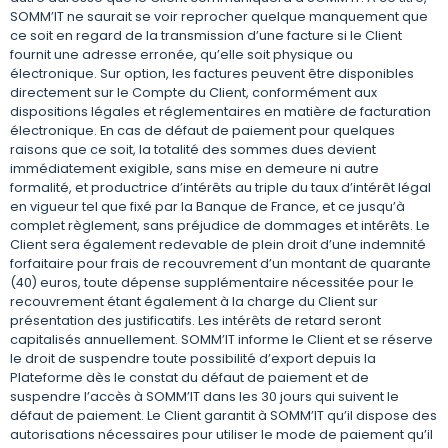
SOMM’IT ne saurait se voir reprocher quelque manquement que
ce soit en regard de la transmission d’une facture si le Client
fournit une adresse erronée, qu’elle soit physique ou
électronique. Sur option, les factures peuvent être disponibles
directement sur le Compte du Client, conformément aux
dispositions légales et réglementaires en matière de facturation
électronique. En cas de défaut de paiement pour quelques
raisons que ce soit, la totalité des sommes dues devient
immédiatement exigible, sans mise en demeure ni autre
formalité, et productrice d’intérêts au triple du taux d’intérêt légal
en vigueur tel que fixé par la Banque de France, et ce jusqu’à
complet règlement, sans préjudice de dommages et intérêts. Le
Client sera également redevable de plein droit d’une indemnité
forfaitaire pour frais de recouvrement d’un montant de quarante
(40) euros, toute dépense supplémentaire nécessitée pour le
recouvrement étant également à la charge du Client sur
présentation des justificatifs. Les intérêts de retard seront
capitalisés annuellement. SOMM’IT informe le Client et se réserve
le droit de suspendre toute possibilité d’export depuis la
Plateforme dès le constat du défaut de paiement et de
suspendre l’accès à SOMM’IT dans les 30 jours qui suivent le
défaut de paiement. Le Client garantit à SOMM’IT qu’il dispose des
autorisations nécessaires pour utiliser le mode de paiement qu’il