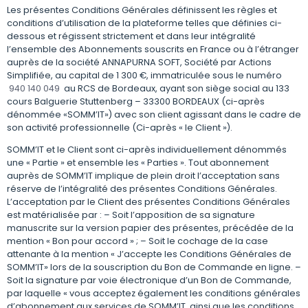
Les présentes Conditions Générales définissent les règles et
conditions d’utilisation de la plateforme telles que définies ci-
dessous et régissent strictement et dans leur intégralité
l’ensemble des Abonnements souscrits en France ou à l’étranger
auprès de la société ANNAPURNA SOFT, Société par Actions
Simplifiée, au capital de 1 300 €, immatriculée sous le numéro
940 140 049
au RCS de Bordeaux, ayant son siège social au 133
cours Balguerie Stuttenberg – 33300 BORDEAUX (ci-après
dénommée «SOMM’IT») avec son client agissant dans le cadre de
son activité professionnelle (Ci-après « le Client »).
SOMM’IT et le Client sont ci-après individuellement dénommés
une « Partie » et ensemble les « Parties ». Tout abonnement
auprès de SOMM’IT implique de plein droit l’acceptation sans
réserve de l’intégralité des présentes Conditions Générales.
L’acceptation par le Client des présentes Conditions Générales
est matérialisée par : – Soit l’apposition de sa signature
manuscrite sur la version papier des présentes, précédée de la
mention « Bon pour accord » ; – Soit le cochage de la case
attenante à la mention « J’accepte les Conditions Générales de
SOMM’IT» lors de la souscription du Bon de Commande en ligne. –
Soit la signature par voie électronique d’un Bon de Commande,
par laquelle « vous acceptez également les conditions générales
d’abonnement aux services de SOMM’IT, ainsi que les conditions