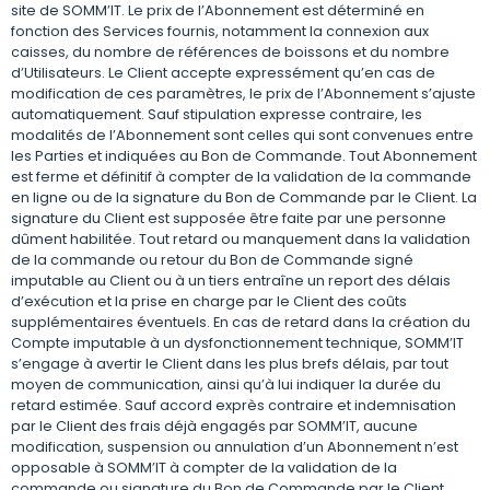
site de SOMM’IT. Le prix de l’Abonnement est déterminé en
fonction des Services fournis, notamment la connexion aux
caisses, du nombre de références de boissons et du nombre
d’Utilisateurs. Le Client accepte expressément qu’en cas de
modification de ces paramètres, le prix de l’Abonnement s’ajuste
automatiquement. Sauf stipulation expresse contraire, les
modalités de l’Abonnement sont celles qui sont convenues entre
les Parties et indiquées au Bon de Commande. Tout Abonnement
est ferme et définitif à compter de la validation de la commande
en ligne ou de la signature du Bon de Commande par le Client. La
signature du Client est supposée être faite par une personne
dûment habilitée. Tout retard ou manquement dans la validation
de la commande ou retour du Bon de Commande signé
imputable au Client ou à un tiers entraîne un report des délais
d’exécution et la prise en charge par le Client des coûts
supplémentaires éventuels. En cas de retard dans la création du
Compte imputable à un dysfonctionnement technique, SOMM’IT
s’engage à avertir le Client dans les plus brefs délais, par tout
moyen de communication, ainsi qu’à lui indiquer la durée du
retard estimée. Sauf accord exprès contraire et indemnisation
par le Client des frais déjà engagés par SOMM’IT, aucune
modification, suspension ou annulation d’un Abonnement n’est
opposable à SOMM’IT à compter de la validation de la
commande ou signature du Bon de Commande par le Client.