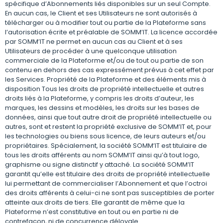
spécifique d’Abonnements liés disponibles sur un seul Compte.
En aucun cas, le Client et ses Utilisateurs ne sont autorisés à
télécharger ou à modifier tout ou partie de la Plateforme sans
l’autorisation écrite et préalable de SOMM’IT. La licence accordée
par SOMM’IT ne permet en aucun cas au Client et à ses
Utilisateurs de procéder à une quelconque utilisation
commerciale de la Plateforme et/ou de tout ou partie de son
contenu en dehors des cas expressément prévus à cet effet par
les Services. Propriété de la Plateforme et des éléments mis à
disposition Tous les droits de propriété intellectuelle et autres
droits liés à la Plateforme, y compris les droits d’auteur, les
marques, les dessins et modèles, les droits sur les bases de
données, ainsi que tout autre droit de propriété intellectuelle ou
autres, sont et restent la propriété exclusive de SOMM’IT et, pour
les technologies ou biens sous licence, de leurs auteurs et/ou
propriétaires. Spécialement, la société SOMM’IT est titulaire de
tous les droits afférents au nom SOMM’IT ainsi qu’à tout logo,
graphisme ou signe distinctif y attaché. La société SOMM’IT
garantit qu’elle est titulaire des droits de propriété intellectuelle
lui permettant de commercialiser l’Abonnement et que l’octroi
des droits afférents à celui-ci ne sont pas susceptibles de porter
atteinte aux droits de tiers. Elle garantit de même que la
Plateforme n’est constitutive en tout ou en partie ni de
contrefaçon, ni de concurrence déloyale.