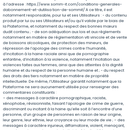
à l’adresse : https://www.somm-it.com/conditions-generales-
dabonnement-et-dutilisa tion-de-sommit/ A ce titre, il est
notamment responsable, pour lui et ses Utilisateurs : − du contenu
produit par lui ou ses Utilisateurs et/ou qu’il valide par le biais de
la Plateforme, et notamment du respect des bonnes mœurs
dudit contenu ; − de son adéquation aux lois et aux règlements
notamment en matière de réglementation viti vinicole et de vente
de boissons alcooliques, de protection des mineurs, de
répression de l’apologie des crimes contre l’humanité,
d’incitation à la haine raciale ainsi que de pornographie
enfantine, d’incitation à la violence, notamment l’incitation aux
violences faites aux femmes, ainsi que des atteintes à la dignité
humaine et du respect de la personne humaine et ; − du respect
des droits des tiers notamment en matière de propriété
intellectuelle. De même, l’Utilisateur garantit notamment que la
Plateforme ne sera aucunement utilisée pour renseigner des
commentaires constituants :
– des messages à caractère pornographique, raciste,
xénophobe, révisionniste, faisant l’apologie de crime de guerre,
discriminant ou incitant à la haine qu’elle soit à l’encontre d’une
personne, d’un groupe de personnes en raison de leur origine,
leur genre, leur ethnie, leur croyance ou leur mode de vie ; – des
messages à caractère injurieux, diffamatoire, violent, menaçant,