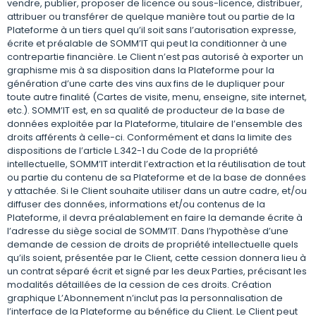
vendre, publier, proposer de licence ou sous-licence, distribuer,
attribuer ou transférer de quelque manière tout ou partie de la
Plateforme à un tiers quel qu’il soit sans l’autorisation expresse,
écrite et préalable de SOMM’IT qui peut la conditionner à une
contrepartie financière. Le Client n’est pas autorisé à exporter un
graphisme mis à sa disposition dans la Plateforme pour la
génération d’une carte des vins aux fins de le dupliquer pour
toute autre finalité (Cartes de visite, menu, enseigne, site internet,
etc.). SOMM’IT est, en sa qualité de producteur de la base de
données exploitée par la Plateforme, titulaire de l’ensemble des
droits afférents à celle-ci. Conformément et dans la limite des
dispositions de l’article L.342-1 du Code de la propriété
intellectuelle, SOMM’IT interdit l’extraction et la réutilisation de tout
ou partie du contenu de sa Plateforme et de la base de données
y attachée. Si le Client souhaite utiliser dans un autre cadre, et/ou
diffuser des données, informations et/ou contenus de la
Plateforme, il devra préalablement en faire la demande écrite à
l’adresse du siège social de SOMM’IT. Dans l’hypothèse d’une
demande de cession de droits de propriété intellectuelle quels
qu’ils soient, présentée par le Client, cette cession donnera lieu à
un contrat séparé écrit et signé par les deux Parties, précisant les
modalités détaillées de la cession de ces droits. Création
graphique L’Abonnement n’inclut pas la personnalisation de
l’interface de la Plateforme au bénéfice du Client. Le Client peut