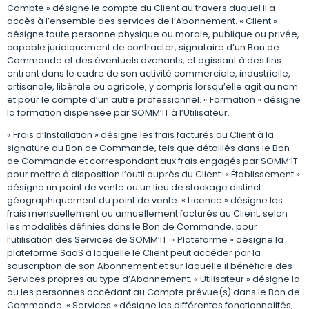
Compte » désigne le compte du Client au travers duquel il a
accès à l’ensemble des services de l’Abonnement. « Client »
désigne toute personne physique ou morale, publique ou privée,
capable juridiquement de contracter, signataire d’un Bon de
Commande et des éventuels avenants, et agissant à des fins
entrant dans le cadre de son activité commerciale, industrielle,
artisanale, libérale ou agricole, y compris lorsqu’elle agit au nom
et pour le compte d’un autre professionnel. « Formation » désigne
la formation dispensée par SOMM’IT à l’Utilisateur.
« Frais d’Installation » désigne les frais facturés au Client à la
signature du Bon de Commande, tels que détaillés dans le Bon
de Commande et correspondant aux frais engagés par SOMM’IT
pour mettre à disposition l’outil auprès du Client. « Établissement »
désigne un point de vente ou un lieu de stockage distinct
géographiquement du point de vente. « Licence » désigne les
frais mensuellement ou annuellement facturés au Client, selon
les modalités définies dans le Bon de Commande, pour
l’utilisation des Services de SOMM’IT. « Plateforme » désigne la
plateforme SaaS à laquelle le Client peut accéder par la
souscription de son Abonnement et sur laquelle il bénéficie des
Services propres au type d’Abonnement. « Utilisateur » désigne la
ou les personnes accédant au Compte prévue(s) dans le Bon de
Commande. « Services » désigne les différentes fonctionnalités,