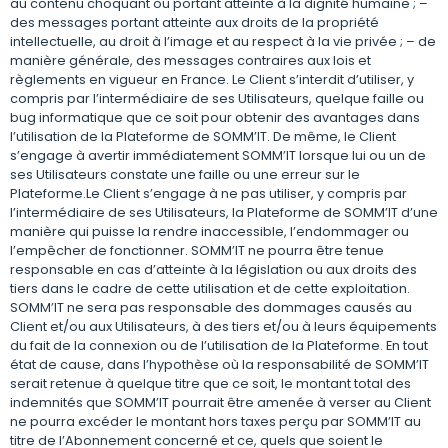
au contenu choquant ou portant atteinte à la dignité humaine ; –
des messages portant atteinte aux droits de la propriété
intellectuelle, au droit à l’image et au respect à la vie privée ; – de
manière générale, des messages contraires aux lois et
règlements en vigueur en France. Le Client s’interdit d’utiliser, y
compris par l’intermédiaire de ses Utilisateurs, quelque faille ou
bug informatique que ce soit pour obtenir des avantages dans
l’utilisation de la Plateforme de SOMM’IT. De même, le Client
s’engage à avertir immédiatement SOMM’IT lorsque lui ou un de
ses Utilisateurs constate une faille ou une erreur sur le
Plateforme.Le Client s’engage à ne pas utiliser, y compris par
l’intermédiaire de ses Utilisateurs, la Plateforme de SOMM’IT d’une
manière qui puisse la rendre inaccessible, l’endommager ou
l’empêcher de fonctionner. SOMM’IT ne pourra être tenue
responsable en cas d’atteinte à la législation ou aux droits des
tiers dans le cadre de cette utilisation et de cette exploitation.
SOMM’IT ne sera pas responsable des dommages causés au
Client et/ou aux Utilisateurs, à des tiers et/ou à leurs équipements
du fait de la connexion ou de l’utilisation de la Plateforme. En tout
état de cause, dans l’hypothèse où la responsabilité de SOMM’IT
serait retenue à quelque titre que ce soit, le montant total des
indemnités que SOMM’IT pourrait être amenée à verser au Client
ne pourra excéder le montant hors taxes perçu par SOMM’IT au
titre de l’Abonnement concerné et ce, quels que soient le