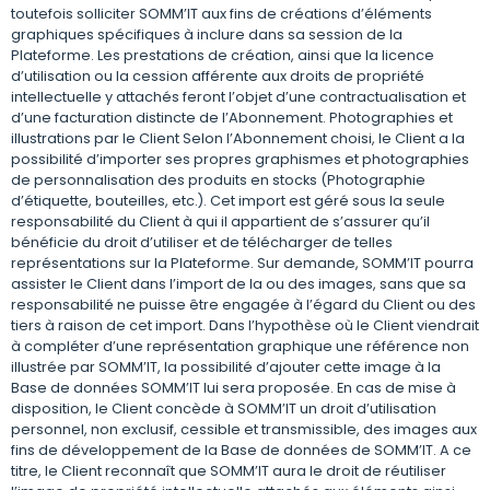
toutefois solliciter SOMM’IT aux fins de créations d’éléments
graphiques spécifiques à inclure dans sa session de la
Plateforme. Les prestations de création, ainsi que la licence
d’utilisation ou la cession afférente aux droits de propriété
intellectuelle y attachés feront l’objet d’une contractualisation et
d’une facturation distincte de l’Abonnement. Photographies et
illustrations par le Client Selon l’Abonnement choisi, le Client a la
possibilité d’importer ses propres graphismes et photographies
de personnalisation des produits en stocks (Photographie
d’étiquette, bouteilles, etc.). Cet import est géré sous la seule
responsabilité du Client à qui il appartient de s’assurer qu’il
bénéficie du droit d’utiliser et de télécharger de telles
représentations sur la Plateforme. Sur demande, SOMM’IT pourra
assister le Client dans l’import de la ou des images, sans que sa
responsabilité ne puisse être engagée à l’égard du Client ou des
tiers à raison de cet import. Dans l’hypothèse où le Client viendrait
à compléter d’une représentation graphique une référence non
illustrée par SOMM’IT, la possibilité d’ajouter cette image à la
Base de données SOMM’IT lui sera proposée. En cas de mise à
disposition, le Client concède à SOMM’IT un droit d’utilisation
personnel, non exclusif, cessible et transmissible, des images aux
fins de développement de la Base de données de SOMM’IT. A ce
titre, le Client reconnaît que SOMM’IT aura le droit de réutiliser