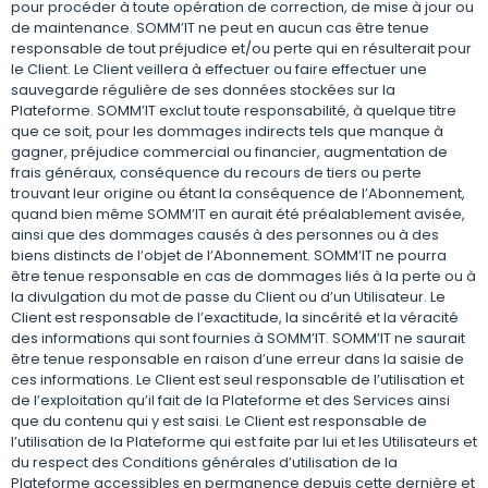
pour procéder à toute opération de correction, de mise à jour ou
de maintenance. SOMM’IT ne peut en aucun cas être tenue
responsable de tout préjudice et/ou perte qui en résulterait pour
le Client. Le Client veillera à effectuer ou faire effectuer une
sauvegarde régulière de ses données stockées sur la
Plateforme. SOMM’IT exclut toute responsabilité, à quelque titre
que ce soit, pour les dommages indirects tels que manque à
gagner, préjudice commercial ou financier, augmentation de
frais généraux, conséquence du recours de tiers ou perte
trouvant leur origine ou étant la conséquence de l’Abonnement,
quand bien même SOMM’IT en aurait été préalablement avisée,
ainsi que des dommages causés à des personnes ou à des
biens distincts de l’objet de l’Abonnement. SOMM’IT ne pourra
être tenue responsable en cas de dommages liés à la perte ou à
la divulgation du mot de passe du Client ou d’un Utilisateur. Le
Client est responsable de l’exactitude, la sincérité et la véracité
des informations qui sont fournies à SOMM’IT. SOMM’IT ne saurait
être tenue responsable en raison d’une erreur dans la saisie de
ces informations. Le Client est seul responsable de l’utilisation et
de l’exploitation qu’il fait de la Plateforme et des Services ainsi
que du contenu qui y est saisi. Le Client est responsable de
l’utilisation de la Plateforme qui est faite par lui et les Utilisateurs et
du respect des Conditions générales d’utilisation de la
Plateforme accessibles en permanence depuis cette dernière et