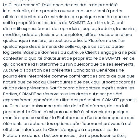
Le Client reconnaît l’existence de ces droits de propriété
intellectuelle, et ne prendra aucune mesure visant à porter
atteinte, à limiter ou à restreindre de quelque manière que ce
soit la propriété ou les droits de SOMM’IT. A ce titre, le Client
s’interdit expressément de reproduire, copier, traduire, transcrire,
modifier, adapter, fusionner compléter, altérer ou copier, d’une
quelconque manière, en tout ou partie, la Plateforme ou l’un
quelconque des éléments de celle-ci, que ce soit sa partie
logicielle, Base de données ou autre. Le Client s’engage à ne pas
contester la qualité d’auteur et de propriétaire de SOMM’IT en ce
qui concerne la Plateforme ou l’un quelconque de ses éléments.
Aucune disposition des présentes Conditions Générales ne
pourra être interprétée comme conférant des droits de quelque
nature que ce soit au Client autres que ceux qui lui sont accordés
au titre des présentes. Sauf accord dérogatoire exprès entre les
Parties, SOMM’IT se réserve tous les droits qui n’ont pas été
expressément concédés au titre des présentes. SOMM’IT garantit
au Client une jouissance paisible de la Plateforme, de son fait
personnel. Le Client n’est pas autorisé à intervenir de quelque
manière que ce soit sur la Plateforme ou l’un quelconque de ses
éléments en dehors des options spécifiquement prévues à cet
effet sur l’interface. Le Client s’engage à ne pas utiliser la
Plateforme dans un but commercial, de ne pas louer, prêter,