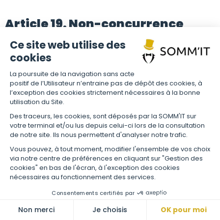
Article 19. Non-concurrence
Ce site web utilise des
Le Client s’interdit de développer ou faire développer,
directement ou indirectement, une Plateforme équivalente à la
cookies
Plateforme, en tout ou en partie, et ce tout au long de
l’Abonnement et de ses suites, et pour une durée supplémentaire
La poursuite de la navigation sans acte
de trois (3) années à compter de la fin de l’abonnement, quelles
positif de l’Utilisateur n’entraine pas de dépôt des cookies, à
que soient la cause et les modalités de cette fin.
l’exception des cookies strictement nécessaires à la bonne
utilisation du Site.
Des traceurs, les cookies, sont déposés par la SOMM'IT sur
Article 20. Confidentialité
votre terminal et/ou lus depuis celui-ci lors de la consultation
de notre site. Ils nous permettent d'analyser notre trafic.
Chacune des Parties s’engage à mettre en œuvre les moyens
Vous pouvez, à tout moment, modifier l'ensemble de vos choix
appropriés pour garder le secret le plus absolu sur les
via notre centre de préférences en cliquant sur "Gestion des
informations désignées comme confidentielles par l’autre Partie,
cookies" en bas de l'écran, à l'exception des cookies
et auxquelles elle aurait eu accès à l’occasion de l’Abonnement.
nécessaires au fonctionnement des services.
Chacune des Parties s’engage à faire respecter cette obligation
par ses salariés, dirigeants, mandataires sociaux, société-mère,
Consentements certifiés par
filiales et sous-traitants éventuels ou tout préposé. L’obligation de
confidentialité persistera pendant une durée de trois (3) ans à
Non merci
Je choisis
OK pour moi
compter de la fin du dernier Abonnement souscrit par le Client