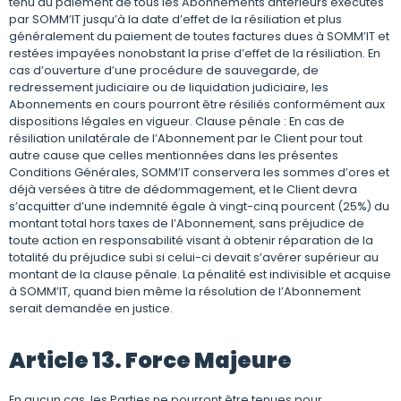
tenu du paiement de tous les Abonnements antérieurs exécutés
par SOMM’IT jusqu’à la date d’effet de la résiliation et plus
généralement du paiement de toutes factures dues à SOMM’IT et
restées impayées nonobstant la prise d’effet de la résiliation. En
cas d’ouverture d’une procédure de sauvegarde, de
redressement judiciaire ou de liquidation judiciaire, les
Abonnements en cours pourront être résiliés conformément aux
dispositions légales en vigueur. Clause pénale : En cas de
résiliation unilatérale de l’Abonnement par le Client pour tout
autre cause que celles mentionnées dans les présentes
Conditions Générales, SOMM’IT conservera les sommes d’ores et
déjà versées à titre de dédommagement, et le Client devra
s’acquitter d’une indemnité égale à vingt-cinq pourcent (25%) du
montant total hors taxes de l’Abonnement, sans préjudice de
toute action en responsabilité visant à obtenir réparation de la
totalité du préjudice subi si celui-ci devait s’avérer supérieur au
montant de la clause pénale. La pénalité est indivisible et acquise
à SOMM’IT, quand bien même la résolution de l’Abonnement
serait demandée en justice.
Article 13. Force Majeure
En aucun cas, les Parties ne pourront être tenues pour