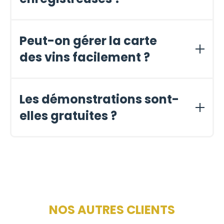
Oui, Somm’it s’intègre avec 14 caisses principales
utilisées en restauration.
Peut-on gérer la carte
des vins facilement ?
Oui, la carte est synchronisée automatiquement avec
vos stocks.
Les démonstrations sont-
elles gratuites ?
Oui, les démos sont gratuites et sans engagement.
NOS AUTRES CLIENTS