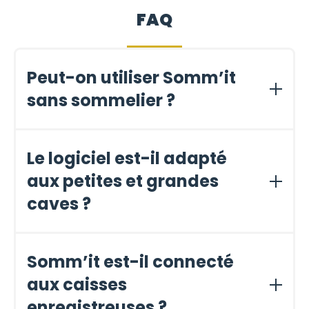
FAQ
Peut-on utiliser Somm’it
sans sommelier ?
Oui, Somm’it est parfaitement adapté aux restaurants
traditionnels avec ou sans sommelier.
Le logiciel est-il adapté
aux petites et grandes
caves ?
Oui, de quelques dizaines à plusieurs centaines de
références.
Somm’it est-il connecté
aux caisses
enregistreuses ?